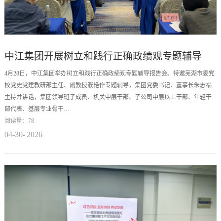
中江集团开展树立和践行正确政绩观专题辅导
4月28日，中江集团举办树立和践行正确政绩观专题辅导报告会。特邀芜湖市委党
校党史党建教研部主任、副教授濮艳作专题辅导，集团党委书记、董事长朱志福
主持并讲话，集团领导班子成员、机关中层干部、子公司中层以上干部、年轻干
部代表、基层专业骨干…
阅读量：78
04-30
2026