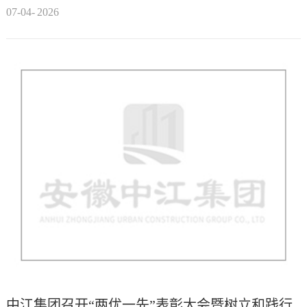
07-04
2026
中江集团召开“两优一先”表彰大会暨树立和践行