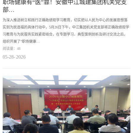
职场健康有“医”靠！安徽中江城建集团机关党支
部…
为深入推进树立和践行正确政绩观学习教育，切实把以人民为中心的发展思想落
实到为民造福的具体行动中，5月26日下午，中江集团机关党支部将正确政绩观学
习教育与为民服务实践紧密结合，在专题学习、典型案例剖析及研讨交流之后，
组织开展了“职场健康…
阅读量：48
05-28
2026