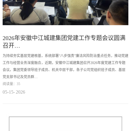
2026年安徽中江城建集团党建工作专题会议圆满
召开…
为持续夯实基层党建根基，系统部署“八步强责”廉洁风险防治重点任务，推动党建
工作与经营业务深度融合，近期，安徽中江城建集团召开2026年度党建工作专题
会议。集团党委领导班子成员、机关中层干部，各子公司党组织班子成员、基层
党支部书记及党员群…
阅读量：35
05-15
2026