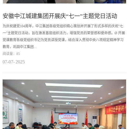
安徽中江城建集团开展庆“七一”主题党日活动
为庆祝建党104周年，中江集团各级党组织精心策划并开展了形式多样的庆祝“七
一”主题党日活动，旨在激发基层组织活力，增强党员的荣誉感和使命感。Ø 开展
党课教育各级党组织书记为党员讲授党课，结合深入贯彻中央八项规定精神学习
教育，巩固中江集团…
阅读量：85
07-07
2025