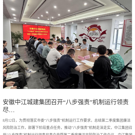
安徽中江城建集团召开“八步强责”机制运行领责
尽…
8月12日，为贯彻落实市委“八步强责”机制运行工作要求，总结第二季度集团廉洁
风险防治工作，部署下阶段重点任务，推动“八步强责”机制走深走实，中江集团召