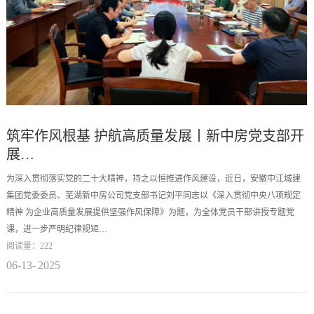
筑牢作风根基 护航高质量发展丨新中房党支部开
展…
为深入贯彻落实党的二十大精神，持之以恒推进作风建设，近日，安徽中江城建
集团党委委员、芜湖新中房公司党支部书记刘平同志以《深入贯彻中央八项规定
精神 为企业高质量发展提供坚强作风保障》为题，为全体党员干部讲授专题党
课，进一步严明纪律规矩…
阅读量：222
06-13
2025